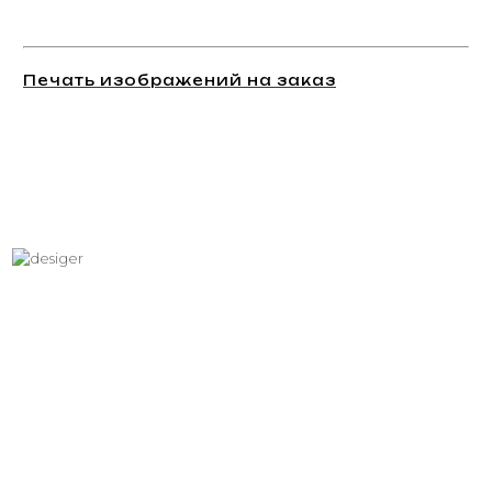
Печать изображений на заказ
Хотите вписать в интерьер
свое изображение?
Звоните: +7 (495) 532-23-39, +7 (926) 209-31-88, +7 (921) 390
81 93