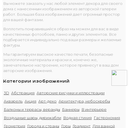
Вы можете заказать у нас любой элемент декора для своего
дома с нанесенным изображением из авторской галереи
работ. Большая база изображений дает огромный простор
для вашей фантазии.
Воплотить понравившийся образ мы можем для вас в виде
качественных фотообоев, панно и других элементов. Все
подбирается индивидуально под ваши размеры и желаемые
фактуры.
Мы гарантируем высокое качество печати, безопасные
экологичные материалы и краски и, конечно же,
замечательное настроение, которое привнесут в ваш дом
авторские изображения.
Категории изображений
3D
Абстракция
Авторские рисунки и иллюстрации
Акварель
Акция
Арт-деко
Архитектура, небоскребы
Балконы и террасы, веранды
Баннеры
В интерьере
Воздушные шары, дирижабли
Водная стихия
Гастрономия
Геометрия
Города и страны
Горы
Градиент
Для ванной