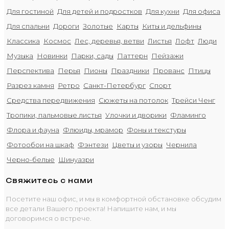
Для гостиной
Для детей и подростков
Для кухни
Для офиса
Для спальни
Дороги
Золотые
Карты
Киты и дельфины
Классика
Космос
Лес, деревья, ветви
Листья
Лофт
Люди
Музыка
Новинки
Парки, сады
Паттерн
Пейзажи
Перспектива
Перья
Пионы
Праздники
Прованс
Птицы
Разрез камня
Ретро
Санкт-Петербург
Спорт
Средства передвижения
Сюжеты на потолок
Трейси Ченг
Тропики, пальмовые листья
Улочки и дворики
Фламинго
Флора и фауна
Флюиды, мрамор
Фоны и текстуры
Фотообои на шкаф
Фэнтези
Цветы и узоры
Чернила
Черно-белые
Шинуазри
Свяжитесь с нами
Посетите наш офис, и мы в комфортной обстановке обсудим
все детали Вашего проекта! Напишите нам, и мы
договоримся о встрече.