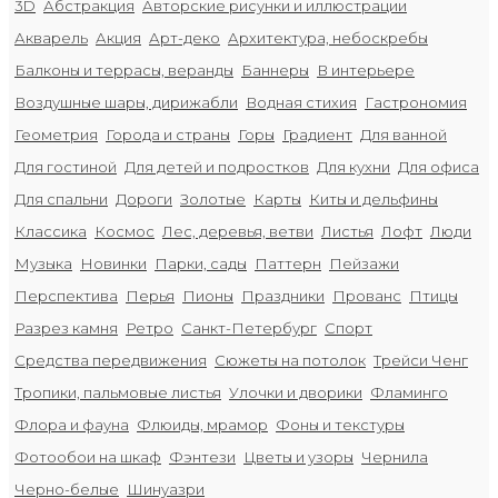
3D
Абстракция
Авторские рисунки и иллюстрации
Акварель
Акция
Арт-деко
Архитектура, небоскребы
Балконы и террасы, веранды
Баннеры
В интерьере
Воздушные шары, дирижабли
Водная стихия
Гастрономия
Геометрия
Города и страны
Горы
Градиент
Для ванной
Для гостиной
Для детей и подростков
Для кухни
Для офиса
Для спальни
Дороги
Золотые
Карты
Киты и дельфины
Классика
Космос
Лес, деревья, ветви
Листья
Лофт
Люди
Музыка
Новинки
Парки, сады
Паттерн
Пейзажи
Перспектива
Перья
Пионы
Праздники
Прованс
Птицы
Разрез камня
Ретро
Санкт-Петербург
Спорт
Средства передвижения
Сюжеты на потолок
Трейси Ченг
Тропики, пальмовые листья
Улочки и дворики
Фламинго
Флора и фауна
Флюиды, мрамор
Фоны и текстуры
Фотообои на шкаф
Фэнтези
Цветы и узоры
Чернила
Черно-белые
Шинуазри