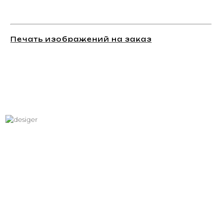
Печать изображений на заказ
Хотите вписать в интерьер
свое изображение?
Звоните: +7 (495) 532-23-39, +7 (926) 209-31-88, +7 (921) 390
81 93