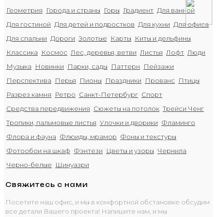
Геометрия
Города и страны
Горы
Градиент
Для ванной
Для гостиной
Для детей и подростков
Для кухни
Для офиса
Для спальни
Дороги
Золотые
Карты
Киты и дельфины
Классика
Космос
Лес, деревья, ветви
Листья
Лофт
Люди
Музыка
Новинки
Парки, сады
Паттерн
Пейзажи
Перспектива
Перья
Пионы
Праздники
Прованс
Птицы
Разрез камня
Ретро
Санкт-Петербург
Спорт
Средства передвижения
Сюжеты на потолок
Трейси Ченг
Тропики, пальмовые листья
Улочки и дворики
Фламинго
Флора и фауна
Флюиды, мрамор
Фоны и текстуры
Фотообои на шкаф
Фэнтези
Цветы и узоры
Чернила
Черно-белые
Шинуазри
Свяжитесь с нами
Посетите наш офис, и мы в комфортной обстановке обсудим
все детали Вашего проекта! Напишите нам, и мы