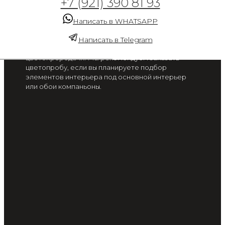
+7 (921) 390 81 93
от 2 300 руб. / м2
Написать в WHATSAPP
Цвет на экране вашего смартфона или монитора
может отличаться от цвета готового изделия, в
Написать в Telegram
связи с особенностью настроек
цветопрередачи. Мы рекомендуем заказать
цветопробу, если вы планируете подбор
элементов интерьера под основной интерьер
или обои компаньоны.