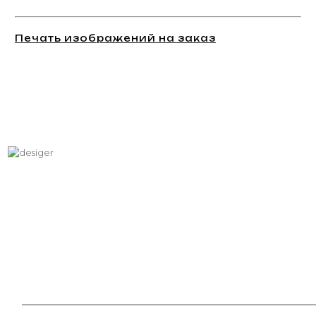
Печать изображений на заказ
Хотите вписать в интерьер
свое изображение?
Звоните: +7 (495) 532-23-39, +7 (926) 209-31-88, +7 (921) 390
81 93