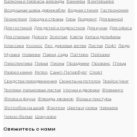
Балконы и террасы, веранды
Баннеры
В интерьере
Воздушные шары, дирижабли
Водная стихия
Гастрономия
Геометрия
Города и страны
Горы
Градиент
Для ванной
Для гостиной
Для детей и подростков
Для кухни
Для офиса
Для спальни
Дороги
Золотые
Карты
Киты и дельфины
Классика
Космос
Лес, деревья, ветви
Листья
Лофт
Люди
Музыка
Новинки
Парки, сады
Паттерн
Пейзажи
Перспектива
Перья
Пионы
Праздники
Прованс
Птицы
Разрез камня
Ретро
Санкт-Петербург
Спорт
Средства передвижения
Сюжеты на потолок
Трейси Ченг
Тропики, пальмовые листья
Улочки и дворики
Фламинго
Флора и фауна
Флюиды, мрамор
Фоны и текстуры
Фотообои на шкаф
Фэнтези
Цветы и узоры
Чернила
Черно-белые
Шинуазри
Свяжитесь с нами