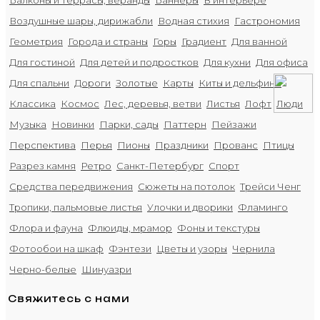
Воздушные шары, дирижабли
Водная стихия
Гастрономия
Геометрия
Города и страны
Горы
Градиент
Для ванной
Для гостиной
Для детей и подростков
Для кухни
Для офиса
Для спальни
Дороги
Золотые
Карты
Киты и дельфины
Классика
Космос
Лес, деревья, ветви
Листья
Лофт
Люди
Музыка
Новинки
Парки, сады
Паттерн
Пейзажи
Перспектива
Перья
Пионы
Праздники
Прованс
Птицы
Разрез камня
Ретро
Санкт-Петербург
Спорт
Средства передвижения
Сюжеты на потолок
Трейси Ченг
Тропики, пальмовые листья
Улочки и дворики
Фламинго
Флора и фауна
Флюиды, мрамор
Фоны и текстуры
Фотообои на шкаф
Фэнтези
Цветы и узоры
Чернила
Черно-белые
Шинуазри
Свяжитесь с нами