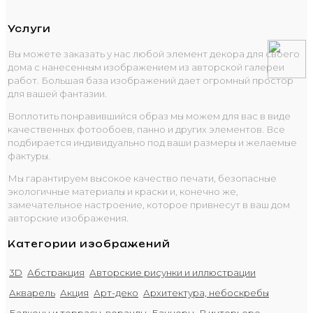
Услуги
Вы можете заказать у нас любой элемент декора для своего
дома с нанесенным изображением из авторской галереи
работ. Большая база изображений дает огромный простор
для вашей фантазии.
Воплотить понравившийся образ мы можем для вас в виде
качественных фотообоев, панно и других элементов. Все
подбирается индивидуально под ваши размеры и желаемые
фактуры.
Мы гарантируем высокое качество печати, безопасные
экологичные материалы и краски и, конечно же,
замечательное настроение, которое привнесут в ваш дом
авторские изображения.
Категории изображений
3D
Абстракция
Авторские рисунки и иллюстрации
Акварель
Акция
Арт-деко
Архитектура, небоскребы
Балконы и террасы, веранды
Баннеры
В интерьере