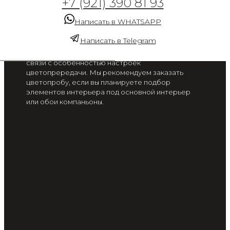
+7 (921) 390 81 93
бамбуковый лес 11037
Написать в WHATSAPP
от 2 300 руб. / м2
Написать в Telegram
Цвет на экране вашего смартфона или монитора
может отличаться от цвета готового изделия, в
связи с особенностью настроек
цветопрередачи. Мы рекомендуем заказать
цветопробу, если вы планируете подбор
элементов интерьера под основной интерьер
или обои компаньоны.