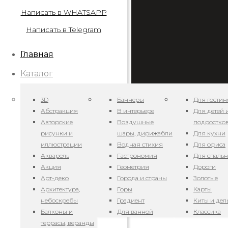
Написать в WHATSAPP
Написать в Telegram
Главная
Каталог
3D
Баннеры
Для гостин
Абстракция
В интерьере
Для детей 
Авторские
Воздушные
подростко
рисунки и
шары, дирижабли
Для кухни
иллюстрации
Водная стихия
Для офиса
Арт. Ароматный ми
Акварель
Гастрономия
Для спаль
Акция
Геометрия
Дороги
14.02.2023
Арт-деко
Города и страны
Золотые
Архитектура,
Горы
Карты
небоскребы
Градиент
Киты и де
Арт. Флюид — мра
Балконы и
Для ванной
Классика
террасы, веранды