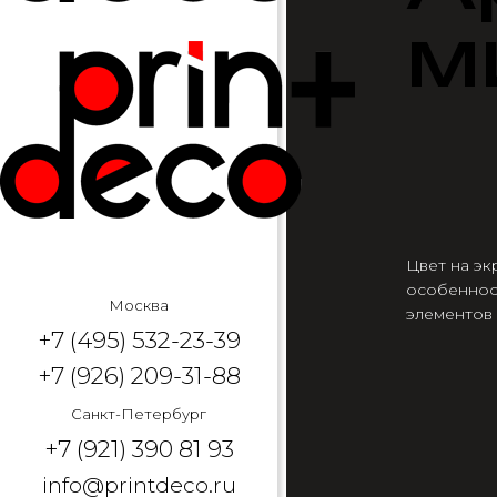
м
Цвет на эк
особеннос
Москва
элементов
+7 (495) 532-23-39
+7 (926) 209-31-88
Санкт-Петербург
+7 (921) 390 81 93
info@printdeco.ru