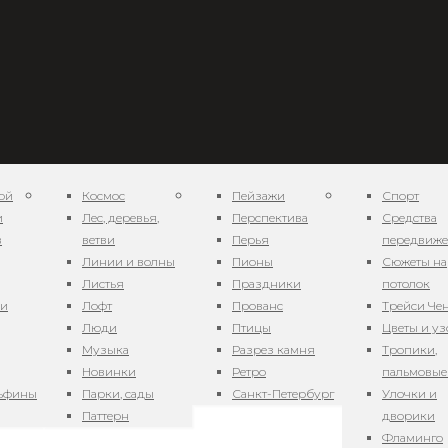
ой
Космос
Пейзажи
Спорт
и
Лес, деревья,
Перспектива
Средства
в
ветви
Перья
передвиж
Линии и волны
Пионы
Сюжеты на
Листья
Праздники
потолок
р 140211
ни
Лофт
Прованс
Трейси Че
Люди
Птицы
Цветы и у
Музыка
Разрез камня
Тропики,
Новинки
Ретро
пальмовые
льфины
Парки, сады
Санкт-Петербург
Улочки и
мор 06013
Паттерн
дворики
Фламинго