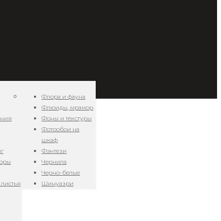
Флора и фауна
Флюиды, мрамор
ения
Фоны и текстуры
Фотообои на
шкаф
нг
Фэнтези
зоры
Чернила
Черно-белые
 листья
Шинуазри