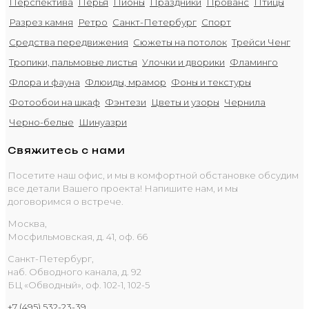
Перспектива
Перья
Пионы
Праздники
Прованс
Птицы
Разрез камня
Ретро
Санкт-Петербург
Спорт
Средства передвижения
Сюжеты на потолок
Трейси Ченг
Тропики, пальмовые листья
Улочки и дворики
Фламинго
Флора и фауна
Флюиды, мрамор
Фоны и текстуры
Фотообои на шкаф
Фэнтези
Цветы и узоры
Чернила
Черно-белые
Шинуазри
Свяжитесь с нами
Посетите наш офис, и мы в комфортной обстановке обсудим
все детали Вашего проекта! Напишите нам, и мы
договоримся о встрече.
Москва,
Мосфильмовская, д. 41, оф. 66
Санкт-Петербург,
наб. Обводного канала, д. 92
БЦ «Обводный», оф. 102-1, 102-5
+7 (495) 532-23-39