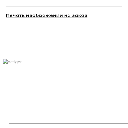
Печать изображений на заказ
Хотите вписать в интерьер
свое изображение?
Звоните: +7 (495) 532-23-39, +7 (926) 209-31-88, +7 (921) 390
81 93