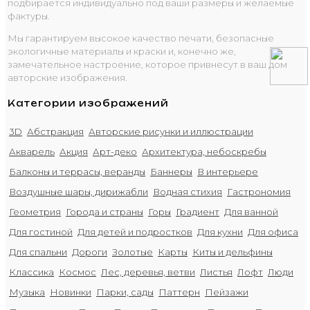
подбирается индивидуально под ваши размеры и желаемые
фактуры.
Мы гарантируем высокое качество печати, безопасные
экологичные материалы и краски и, конечно же,
замечательное настроение, которое привнесут в ваш дом
авторские изображения.
Категории изображений
3D
Абстракция
Авторские рисунки и иллюстрации
Акварель
Акция
Арт-деко
Архитектура, небоскребы
Балконы и террасы, веранды
Баннеры
В интерьере
Воздушные шары, дирижабли
Водная стихия
Гастрономия
Геометрия
Города и страны
Горы
Градиент
Для ванной
Для гостиной
Для детей и подростков
Для кухни
Для офиса
Для спальни
Дороги
Золотые
Карты
Киты и дельфины
Классика
Космос
Лес, деревья, ветви
Листья
Лофт
Люди
Музыка
Новинки
Парки, сады
Паттерн
Пейзажи