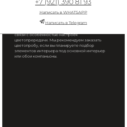
+7 (921) 390 81 93
Космостар
Написать в WHATSAPP
от 2 300 руб. / м2
Написать в Telegram
Цвет на экране вашего смартфона или монитора
может отличаться от цвета готового изделия, в
связи с особенностью настроек
цветопрередачи. Мы рекомендуем заказать
цветопробу, если вы планируете подбор
элементов интерьера под основной интерьер
или обои компаньоны.