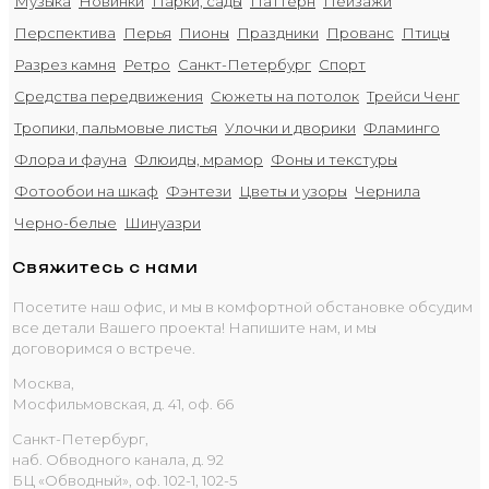
Музыка
Новинки
Парки, сады
Паттерн
Пейзажи
Перспектива
Перья
Пионы
Праздники
Прованс
Птицы
Разрез камня
Ретро
Санкт-Петербург
Спорт
Средства передвижения
Сюжеты на потолок
Трейси Ченг
Тропики, пальмовые листья
Улочки и дворики
Фламинго
Флора и фауна
Флюиды, мрамор
Фоны и текстуры
Фотообои на шкаф
Фэнтези
Цветы и узоры
Чернила
Черно-белые
Шинуазри
Свяжитесь с нами
Посетите наш офис, и мы в комфортной обстановке обсудим
все детали Вашего проекта! Напишите нам, и мы
договоримся о встрече.
Москва,
Мосфильмовская, д. 41, оф. 66
Санкт-Петербург,
наб. Обводного канала, д. 92
БЦ «Обводный», оф. 102-1, 102-5