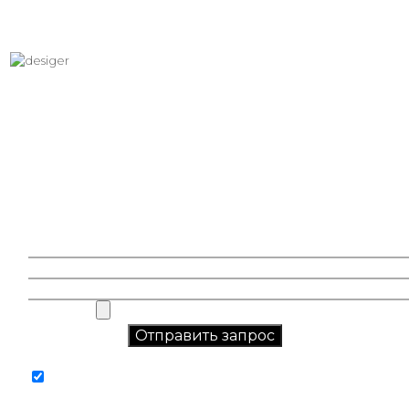
Хотите вписать в интерьер
свое изображение?
Звоните: +7 (495) 532-23-39, +7 (926) 209-31-88, +7 (921) 390
81 93
Соглашаюсь на обработку персональных данных в
соответствии с
политикой конфиденциальности