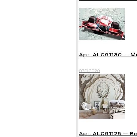
Арт. AL091130 — 
07.11.2020
Арт. AL091125 — В