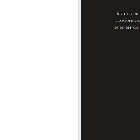
Цвет на эк
особеннос
элементов