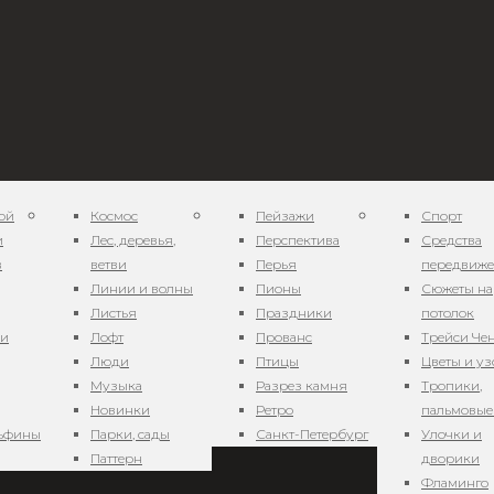
ой
Космос
Пейзажи
Спорт
и
Лес, деревья,
Перспектива
Средства
в
ветви
Перья
передвиж
Линии и волны
Пионы
Сюжеты на
Листья
Праздники
потолок
ни
Лофт
Прованс
Трейси Че
Люди
Птицы
Цветы и у
Музыка
Разрез камня
Тропики,
Новинки
Ретро
пальмовые
льфины
Парки, сады
Санкт-Петербург
Улочки и
Паттерн
дворики
Фламинго