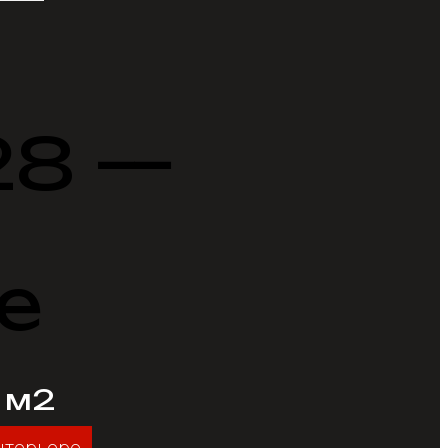
28 —
е
/ м2