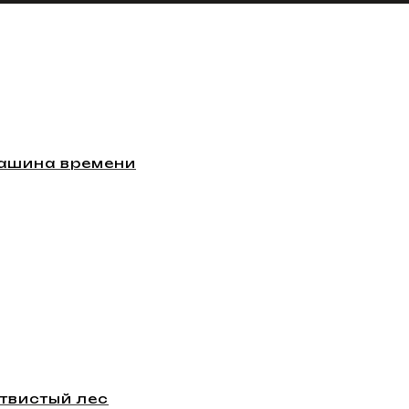
Машина времени
етвистый лес