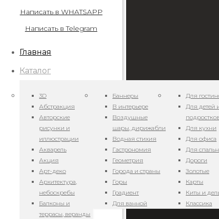
Написать в WHATSAPP
Написать в Telegram
Главная
Каталог
3D
Баннеры
Для гостин
Абстракция
В интерьере
Для детей 
Авторские
Воздушные
подростко
рисунки и
шары, дирижабли
Для кухни
иллюстрации
Водная стихия
Для офиса
Акварель
Гастрономия
Для спаль
Акция
Геометрия
Дороги
Арт-деко
Города и страны
Золотые
Архитектура,
Горы
Карты
небоскребы
Градиент
Киты и де
Балконы и
Для ванной
Классика
террасы, веранды