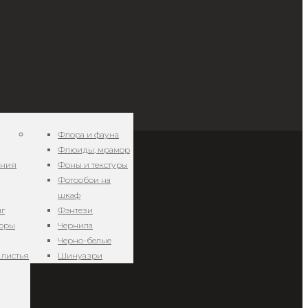
Флора и фауна
Флюиды, мрамор
ения
Фоны и текстуры
Фотообои на
шкаф
нг
Фэнтези
зоры
Чернила
Черно-белые
 листья
Шинуазри