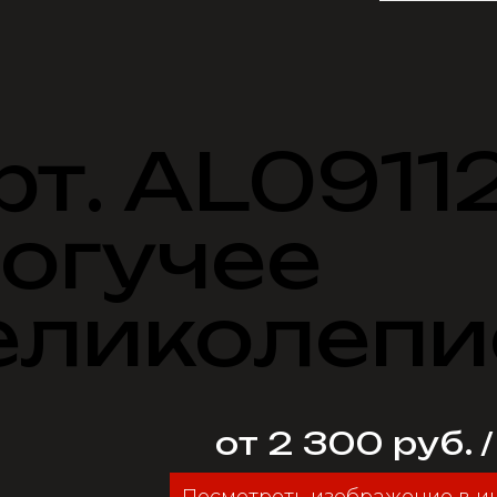
рт. AL0911
огучее
еликолепи
от 2 300 руб. 