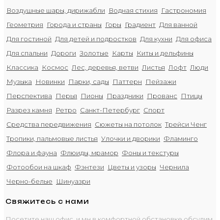
Воздушные шары, дирижабли
Водная стихия
Гастрономия
Геометрия
Города и страны
Горы
Градиент
Для ванной
Для гостиной
Для детей и подростков
Для кухни
Для офиса
Для спальни
Дороги
Золотые
Карты
Киты и дельфины
Классика
Космос
Лес, деревья, ветви
Листья
Лофт
Люди
Музыка
Новинки
Парки, сады
Паттерн
Пейзажи
Перспектива
Перья
Пионы
Праздники
Прованс
Птицы
Разрез камня
Ретро
Санкт-Петербург
Спорт
Средства передвижения
Сюжеты на потолок
Трейси Ченг
Тропики, пальмовые листья
Улочки и дворики
Фламинго
Флора и фауна
Флюиды, мрамор
Фоны и текстуры
Фотообои на шкаф
Фэнтези
Цветы и узоры
Чернила
Черно-белые
Шинуазри
Свяжитесь с нами
Посетите наш офис, и мы в комфортной обстановке обсудим