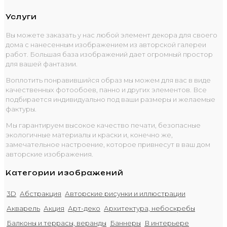
Услуги
Вы можете заказать у нас любой элемент декора для своего
дома с нанесенным изображением из авторской галереи
работ. Большая база изображений дает огромный простор
для вашей фантазии.
Воплотить понравившийся образ мы можем для вас в виде
качественных фотообоев, панно и других элементов. Все
подбирается индивидуально под ваши размеры и желаемые
фактуры.
Мы гарантируем высокое качество печати, безопасные
экологичные материалы и краски и, конечно же,
замечательное настроение, которое привнесут в ваш дом
авторские изображения.
Категории изображений
3D
Абстракция
Авторские рисунки и иллюстрации
Акварель
Акция
Арт-деко
Архитектура, небоскребы
Балконы и террасы, веранды
Баннеры
В интерьере