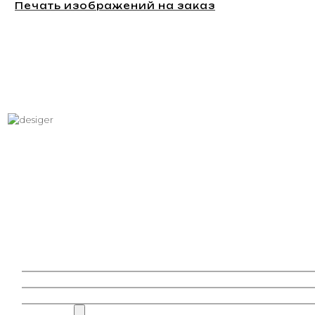
Печать изображений на заказ
Хотите вписать в интерьер
свое изображение?
Звоните: +7 (495) 532-23-39, +7 (926) 209-31-88, +7 (921) 390
81 93