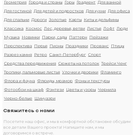
Геометрия
Города и страны
Горы
Градиент
Для ванной
Для гостиной
Для детей и подростков
Для кухни
Для офиса
Для спальни
Дороги
Золотые
Карты
Киты и дельфины
Классика
Космос
Лес, деревья, ветви
Листья
Лофт
Люди
Музыка
Новинки
Парки, сады
Паттерн
Пейзажи
Перспектива
Перья
Пионы
Праздники
Прованс
Птицы
Разрез камня
Ретро
Санкт-Петербург
Спорт
Средства передвижения
Сюжеты на потолок
Трейси Ченг
Тропики, пальмовые листья
Улочки и дворики
Фламинго
Флора и фауна
Флюиды, мрамор
Фоны и текстуры
Фотообои на шкаф
Фэнтези
Цветы и узоры
Чернила
Черно-белые
Шинуазри
Свяжитесь с нами
Посетите наш офис, и мы в комфортной обстановке обсудим
все детали Вашего проекта! Напишите нам, и мы
договоримся о встрече.