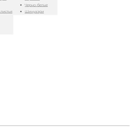
Черно-белые
 листья
Шинуазри