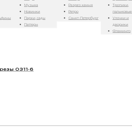
Музыка
Разрез камня
Тропики,
Новинки
Ретро
пальмовые
льфины
Парки, сады
Санкт-Петербург
Улочки и
Паттерн
дворики
Фламинго
резы 0311-6