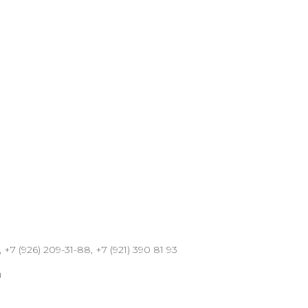
 +7 (926) 209-31-88, +7 (921) 390 81 93
u