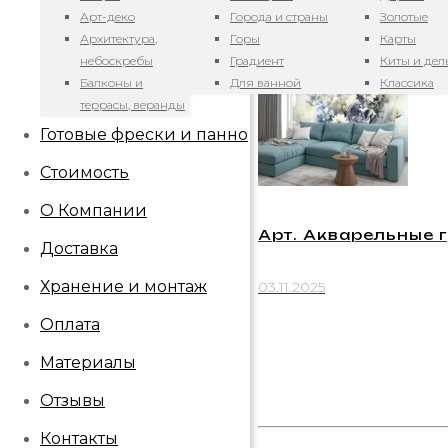
Арт-деко
Города и страны
Золотые
05.11.2025
Архитектура,
Горы
Карты
небоскребы
Градиент
Киты и де
Балконы и
Для ванной
Классика
террасы, веранды
Готовые фрески и панно
Стоимость
О Компании
Арт. Акварельные г
Доставка
Хранение и монтаж
03.11.2025
Оплата
Материалы
Отзывы
Контакты