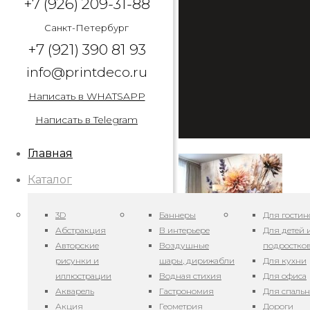
+7 (926) 209-31-88
Санкт-Петербург
+7 (921) 390 81 93
info@printdeco.ru
Написать в WHATSAPP
Написать в Telegram
Главная
Каталог
3D
Баннеры
Для гостин
Абстракция
В интерьере
Для детей 
Авторские
Воздушные
подростко
рисунки и
шары, дирижабли
Для кухни
иллюстрации
Водная стихия
Для офиса
Арт. Акварельные г
Акварель
Гастрономия
Для спаль
Акция
Геометрия
Дороги