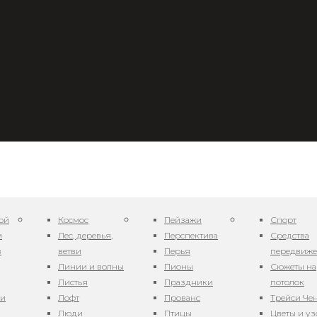
ой
Космос
Пейзажи
Спорт
и
Лес, деревья,
Перспектива
Средства
в
ветви
Перья
передвиж
Линии и волны
Пионы
Сюжеты на
Листья
Праздники
потолок
резы 0311-1
ни
Лофт
Прованс
Трейси Че
Люди
Птицы
Цветы и у