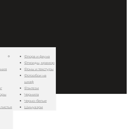
Флора и фауна
Флюиды, мрамор
ения
Фоны и текстуры
Фотообои на
шкаф
нг
Фэнтези
зоры
Чернила
Черно-белые
 листья
Шинуазри