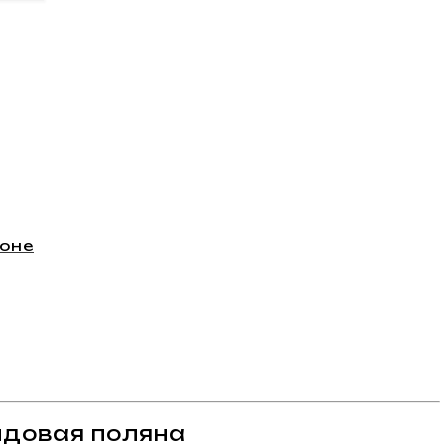
фоне
ндовая поляна