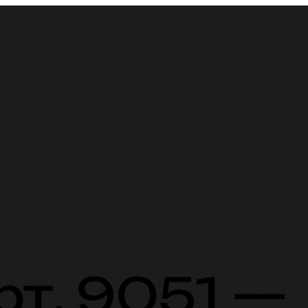
рт. 9051 —