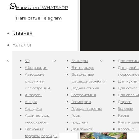
Написать в WHATSAPP
Написать в Telegram
Главная
Каталог
3D
Баннеры
Для гостин
Абстракция
В интерьере
Для детей 
Авторские
Воздушные
подростко
рисунки и
шары, дирижабли
Для кухни
иллюстрации
Водная стихия
Для офиса
Акварель
Гастрономия
Для спаль
Акция
Геометрия
Дороги
Арт-деко
Города и страны
Золотые
Архитектура,
Горы
Карты
небоскребы
Градиент
Киты и де
Балконы и
Для ванной
Классика
террасы, веранды