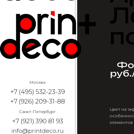
Л
п
Фот
руб.
Москва
+7 (495) 532-23-39
+7 (926) 209-31-88
Цвет на эк
Санкт-Петербург
особеннос
+7 (921) 390 81 93
элементов
info@printdeco.ru