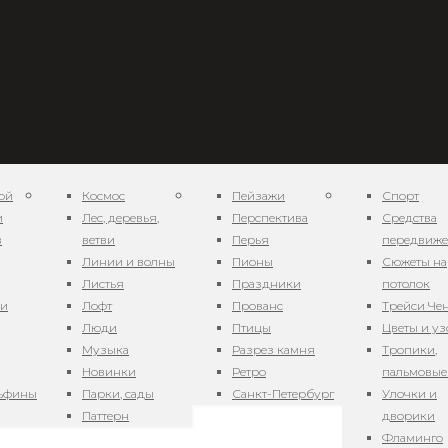
ой
Космос
Пейзажи
Спорт
и
Лес, деревья,
Перспектива
Средства
в
ветви
Перья
передвиж
Линии и волны
Пионы
Сюжеты на
Листья
Праздники
потолок
ни
Лофт
Прованс
Трейси Че
Люди
Птицы
Цветы и у
Музыка
Разрез камня
Тропики,
Новинки
Ретро
пальмовые
льфины
Парки, сады
Санкт-Петербург
Улочки и
Паттерн
дворики
Фламинго