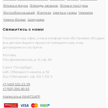
Флора и фауна
Флюиды, мрамор
Фоны и текстуры
Фотообои на шкаф
Фэнтези
Цветы и узоры
Чернила
Черно-белые
Шинуазри
Свяжитесь с нами
Посетите наш офис, и мы в комфортной обстановке обсудим
все детали Вашего проекта! Напишите нам, и мы
договоримся о встрече.
Москва,
Мосфильмовская, д. 41, оф. 66
Санкт-Петербург,
наб. Обводного канала, д. 92
БЦ «Обводный», оф. 102-1, 102-5
+7 (495) 532-23-39
+7 (921) 390-81-93
Написать в WHATSAPP