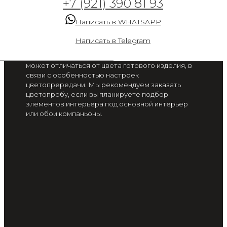
+7 (921) 390 81 93
мира на русском языке
серая
Написать в WHATSAPP
от 2 300 руб. / м2
Написать в Telegram
Цвет на экране вашего смартфона или монитора
может отличаться от цвета готового изделия, в
связи с особенностью настроек
цветопрередачи. Мы рекомендуем заказать
цветопробу, если вы планируете подбор
элементов интерьера под основной интерьер
или обои компаньоны.