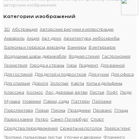
авторские изображения.
Категории изображений
3D
Абстракция
Авторские рисунки и иллюстрации
Акварель
Акция
Арт-деко
Архитектура, небоскребы
Балконы и террасы, веранды
Баннеры
В интерьере
Воздушные шары, дирижабли
Водная стихия
Гастрономия
Геометрия
Города и страны
Горы
Градиент
Для ванной
Для гостиной
Для детей и подростков
Для кухни
Для офиса
Для спальни
Дороги
Золотые
Карты
Киты и дельфины
Классика
Космос
Лес, деревья, ветви
Листья
Лофт
Люди
Музыка
Новинки
Парки, сады
Паттерн
Пейзажи
Перспектива
Перья
Пионы
Праздники
Прованс
Птицы
Разрез камня
Ретро
Санкт-Петербург
Спорт
Средства передвижения
Сюжеты на потолок
Трейси Ченг
Тропики, пальмовые листья
Улочки и дворики
Фламинго