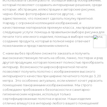
использовал в своей работе. Большой выбор изображений,
который позволяет создавать интерьерные решения, среди
которых: абстракции, иллюстрации и авторские рисунки,
черно-белые фотографии и многое другое, – не
единственное, что поможет сделать покупку приятной.
Наряду с огромной коллекцией изображений, и
качественных материалов премиум-класса , мы предлагаем
следующие услуги: помощь в правильном выборе рисунка для
печати того или иного изделия; помощь в выборе материала;
создание продукта, который в полной мере отвечает
пожеланиям и представлениям клиента.
С нами вы без проблем сможете заказать и получить
высококачественную печать на обоях, панно, постерах и ряд
другой продукции, которая поможет полностью преобразить
интерьер. Возможности широкоформатной печати
позволяют получить полотно с изображением высокого
интерьерного качества при ширине печатного поля до 3, 20
метра . Это особенно актуально, если клиент хочет украсить
помещение панорамными изображениями. Мы строго
соблюдаем требования к безопасности и санитарно-
гигиеническим нормам, используя только
сертифицированные полотна и краски. Наши изделия
отлично впишутся в интерьер любого вашего помещения!