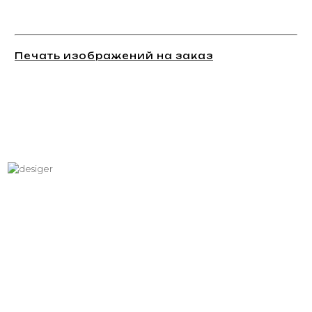
Печать изображений на заказ
Хотите вписать в интерьер
свое изображение?
Звоните: +7 (495) 532-23-39, +7 (926) 209-31-88, +7 (921) 390
81 93