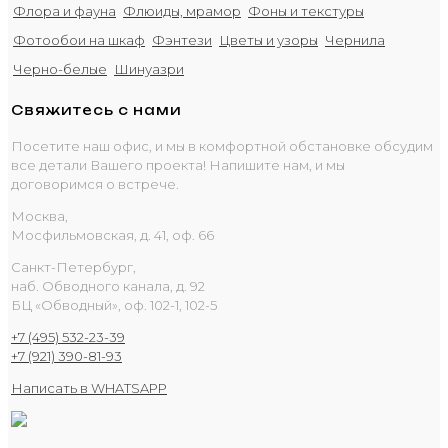
Флора и фауна
Флюиды, мрамор
Фоны и текстуры
Фотообои на шкаф
Фэнтези
Цветы и узоры
Чернила
Черно-белые
Шинуазри
Свяжитесь с нами
Посетите наш офис, и мы в комфортной обстановке обсудим
все детали Вашего проекта! Напишите нам, и мы
договоримся о встрече.
Москва,
Мосфильмовская, д. 41, оф. 66
Санкт-Петербург,
наб. Обводного канала, д. 92
БЦ «Обводный», оф. 102-1, 102-5
+7 (495) 532-23-39
+7 (921) 390-81-93
Написать в WHATSAPP