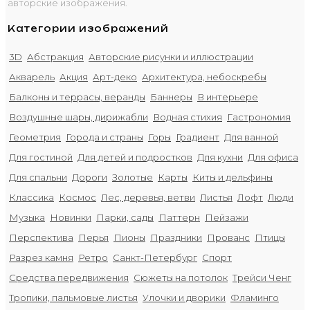
авторские изображения.
Категории изображений
3D
Абстракция
Авторские рисунки и иллюстрации
Акварель
Акция
Арт-деко
Архитектура, небоскребы
Балконы и террасы, веранды
Баннеры
В интерьере
Воздушные шары, дирижабли
Водная стихия
Гастрономия
Геометрия
Города и страны
Горы
Градиент
Для ванной
Для гостиной
Для детей и подростков
Для кухни
Для офиса
Для спальни
Дороги
Золотые
Карты
Киты и дельфины
Классика
Космос
Лес, деревья, ветви
Листья
Лофт
Люди
Музыка
Новинки
Парки, сады
Паттерн
Пейзажи
Перспектива
Перья
Пионы
Праздники
Прованс
Птицы
Разрез камня
Ретро
Санкт-Петербург
Спорт
Средства передвижения
Сюжеты на потолок
Трейси Ченг
Тропики, пальмовые листья
Улочки и дворики
Фламинго