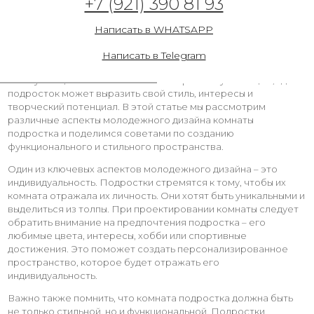
+7 (921) 390 81 93
Молодежный дизайн в комнате подростка не только
Написать в WHATSAPP
отражает индивидуальность и предпочтения молодого
человека, но также играет важную роль в его развитии и
Написать в Telegram
самосознании. Комната подростка – это не просто место для
сна и учебы, оно становится своеобразным убежищем, где
подросток может выразить свой стиль, интересы и
творческий потенциал. В этой статье мы рассмотрим
различные аспекты молодежного дизайна комнаты
подростка и поделимся советами по созданию
функционального и стильного пространства.
Один из ключевых аспектов молодежного дизайна – это
индивидуальность. Подростки стремятся к тому, чтобы их
комната отражала их личность. Они хотят быть уникальными и
выделиться из толпы. При проектировании комнаты следует
обратить внимание на предпочтения подростка – его
любимые цвета, интересы, хобби или спортивные
достижения. Это поможет создать персонализированное
пространство, которое будет отражать его
индивидуальность.
Важно также помнить, что комната подростка должна быть
не только стильной, но и функциональной. Подростки