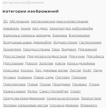
авторские изображения.
Категории изображений
3D
Абстракция
Авторские рисунки и иллюстрации
Акварель
Акция
Арт-деко
Архитектура, небоскребы
Балконы и террасы, веранды
Баннеры
В интерьере
Воздушные шары, дирижабли
Водная стихия
Гастрономия
Геометрия
Города и страны
Горы
Градиент
Для ванной
Для гостиной
Для детей и подростков
Для кухни
Для офиса
Для спальни
Дороги
Золотые
Карты
Киты и дельфины
Классика
Космос
Лес, деревья, ветви
Листья
Лофт
Люди
Музыка
Новинки
Парки, сады
Паттерн
Пейзажи
Перспектива
Перья
Пионы
Праздники
Прованс
Птицы
Разрез камня
Ретро
Санкт-Петербург
Спорт
Средства передвижения
Сюжеты на потолок
Трейси Ченг
Тропики, пальмовые листья
Улочки и дворики
Фламинго