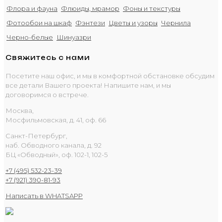
Флора и фауна
Флюиды, мрамор
Фоны и текстуры
Фотообои на шкаф
Фэнтези
Цветы и узоры
Чернила
Черно-белые
Шинуазри
Свяжитесь с нами
Посетите наш офис, и мы в комфортной обстановке обсудим
все детали Вашего проекта! Напишите нам, и мы
договоримся о встрече.
Москва,
Мосфильмовская, д. 41, оф. 66
Санкт-Петербург,
наб. Обводного канала, д. 92
БЦ «Обводный», оф. 102-1, 102-5
+7 (495) 532-23-39
+7 (921) 390-81-93
Написать в WHATSAPP