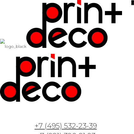
0
Конструктор фотообоев
Просмотр "
Арт. GT12099 —
Дирижабли и корабль
" в
интерьере
ID 8041
черно-белое
отзеркалить
+7 (495) 532-23-39