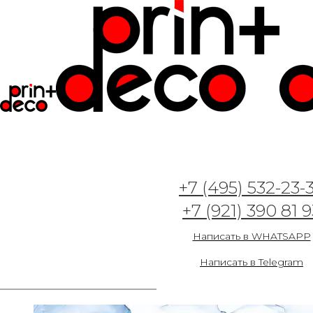
Конструктор фотообоев
+7 (495) 532-23-
+7 (921) 390 81 9
Просмотр "
Арт. Флюид 2502
" в
интерьере
Написать в WHATSAPP
ID 62222
Написать в Telegram
черно-белое
отзеркалить