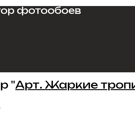
тор фотообоев
р "
Арт. Жаркие троп
ь