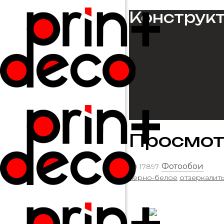
Конструк
Просмот
ID 17897
черно-белое
отзеркалит