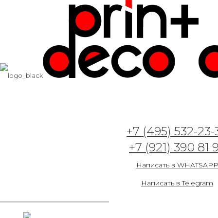
Конструктор фотообоев
+7 (495) 532-23-
+7 (921) 390 81 
Просмотр "
Арт. 252 — Тайны
будуара
" в интерьере
Написать в WHATSAP
ID 1651
Написать в Telegram
черно-белое
отзеркалить