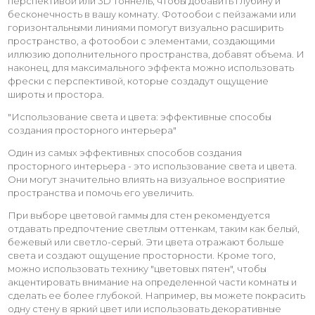
перспективой или 3D тоннель, чтобы добавить глубину и
бесконечность в вашу комнату. Фотообои с пейзажами или
горизонтальными линиями помогут визуально расширить
пространство, а фотообои с элементами, создающими
иллюзию дополнительного пространства, добавят объема. И
наконец, для максимального эффекта можно использовать
фрески с перспективой, которые создадут ощущение
широты и простора.
"Использование света и цвета: эффективные способы
создания просторного интерьера"
Один из самых эффективных способов создания
просторного интерьера - это использование света и цвета.
Они могут значительно влиять на визуальное восприятие
пространства и помочь его увеличить.
При выборе цветовой гаммы для стен рекомендуется
отдавать предпочтение светлым оттенкам, таким как белый,
бежевый или светло-серый. Эти цвета отражают больше
света и создают ощущение просторности. Кроме того,
можно использовать технику "цветовых пятен", чтобы
акцентировать внимание на определенной части комнаты и
сделать ее более глубокой. Например, вы можете покрасить
одну стену в яркий цвет или использовать декоративные